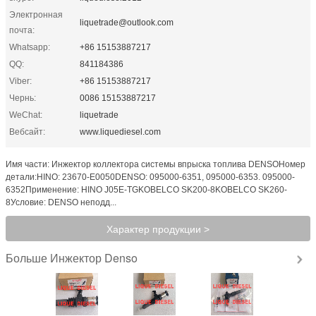
Электронная
liquetrade@outlook.com
почта:
Whatsapp:
+86 15153887217
QQ:
841184386
Viber:
+86 15153887217
Чернь:
0086 15153887217
WeChat:
liquetrade
Вебсайт:
www.liquediesel.com
Имя части: Инжектор коллектора системы впрыска топлива DENSOНомер
детали:HINO: 23670-E0050DENSO: 095000-6351, 095000-6353. 095000-
6352Применение: HINO J05E-TGKOBELCO SK200-8KOBELCO SK260-
8Условие: DENSO неподд...
Характер продукции >
Инжектор Denso
Больше