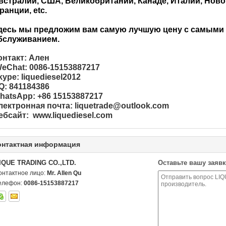
встралии, США, Великобритании, Канаде, Италии, Ново
ранции, etc.
десь мы предложим вам самую лучшую цену с самыми 
бслуживанием.
онтакт: Ален
eChat: 0086-15153887217
kype: liquediesel2012
Q: 841184386
hatsApp: +86 15153887217
лектронная почта: liquetrade@outlook.com
ебсайт: www.liquediesel.com
онтактная информация
IQUE TRADING CO.,LTD.
Оставьте вашу заявк
онтактное лицо:
Mr. Allen Qu
елефон:
0086-15153887217