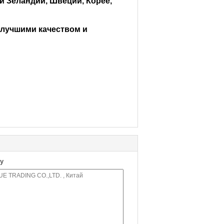
й Зеландии, Швеции, Корее,
лучшими качеством и
у