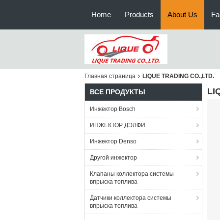
Home
Products
About Us
Fa
Главная страница
LIQUE TRADING CO.,LTD.
LI
ВСЕ ПРОДУКТЫ
Инжектор Bosch
ИНЖЕКТОР ДЭЛФИ
Инжектор Denso
Другой инжектор
Клапаны коллектора системы
впрыска топлива
Датчики коллектора системы
впрыска топлива