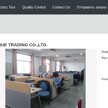
ctory Tour
Quality Control
Contact Us
Отправить запрос
QUE TRADING CO.,LTD.
Инф
Вид 
Рынк