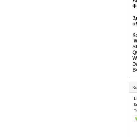
А
Ф
З
о
К
W
S
Q
W
Э
В
К
L
К
Т