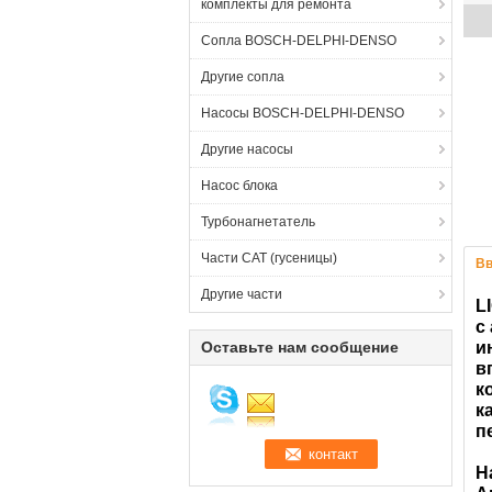
комплекты для ремонта
Сопла BOSCH-DELPHI-DENSO
Другие сопла
Насосы BOSCH-DELPHI-DENSO
Другие насосы
Насос блока
Турбонагнетатель
Части CAT (гусеницы)
Вв
Другие части
L
с
Оставьте нам сообщение
и
в
к
к
п
Н