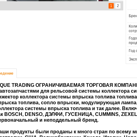
1
2
Брен
Коли
сотр
Годо
прод
Год 
Эксп
едение
IQUE TRADING ОГРАНИЧИВАЕМАЯ ТОРГОВАЯ КОМПАНИЯ
 автозапчастями для рельсовой системы коллектора си
нжектор коллектора системы впрыска топлива топлива
прыска топлива, сопло впрыски, модулирующая лампа, 
оллектора системы впрыска топлива и так далее. Вклю
ак BOSCH, DENSO, ДЭЛФИ, ГУСЕНИЦА, CUMMINS, ZEXEL и
ервоначальный и неподдельный бренд.
аши продукты были проданы к много стран по всему ми