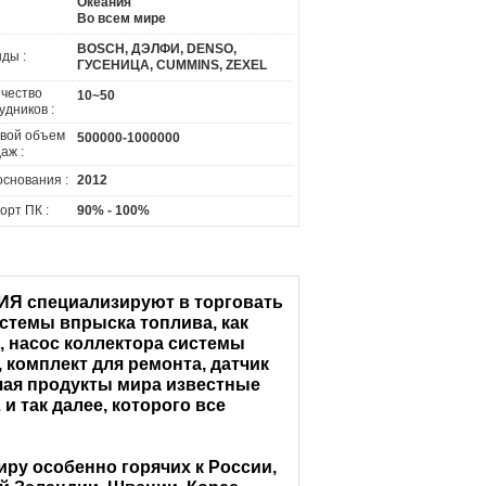
Океания
Во всем мире
BOSCH, ДЭЛФИ, DENSO,
ды :
ГУСЕНИЦА, CUMMINS, ZEXEL
чество
10~50
удников :
вой объем
500000-1000000
аж :
основания :
2012
орт ПК :
90% - 100%
 специализируют в торговать
стемы впрыска топлива, как
, насос коллектора системы
комплект для ремонта, датчик
чая продукты мира известные
 так далее, которого все
ру особенно горячих к России,