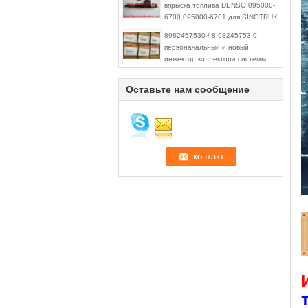
впрыска топлива DENSO 095000-
39275
6700,095000-6701 для SINOTRUK
HOWO
8982457530 / 8-98245753-0
R61540080017A/150100106800
первоначальный и новый
инжектор коллектора системы
впрыска топлива 8982457530/8-
98245753-0 для гвардейца 4JX1
Оставьте нам сообщение
3.0L ISUZU