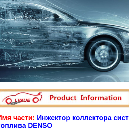
Имя части:
Инжектор коллектора сис
топлива DENSO