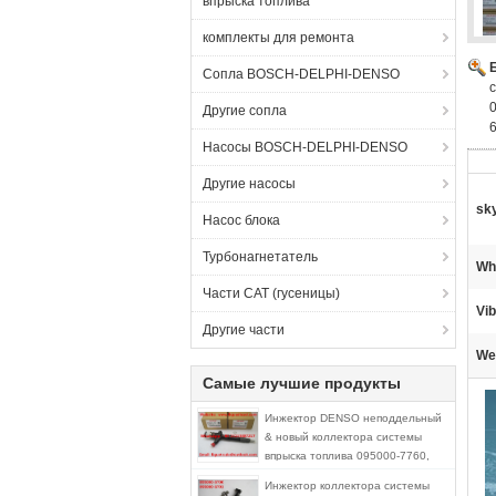
впрыска топлива
комплекты для ремонта
Сопла BOSCH-DELPHI-DENSO
Другие сопла
Насосы BOSCH-DELPHI-DENSO
Другие насосы
sk
Насос блока
Турбонагнетатель
Wh
Части CAT (гусеницы)
Vib
Другие части
We
Самые лучшие продукты
Инжектор DENSO неподдельный
& новый коллектора системы
впрыска топлива 095000-7760,
095000-7761, 9709500-776 на
Инжектор коллектора системы
ТОЙОТА 23670-30300,23670-