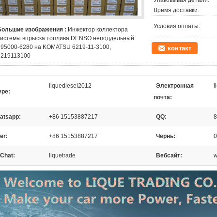
Упаковывая детали:
Время доставки:
Условия оплаты:
Большие изображения :
Инжектор коллектора
системы впрыска топлива DENSO неподдельный
095000-6280 на KOMATSU 6219-11-3100,
контакт
6219113100
liquediesel2012
Электронная
l
ype:
почта:
atsapp:
+86 15153887217
QQ:
8
er:
+86 15153887217
Чернь:
0
Chat:
liquetrade
Вебсайт:
w