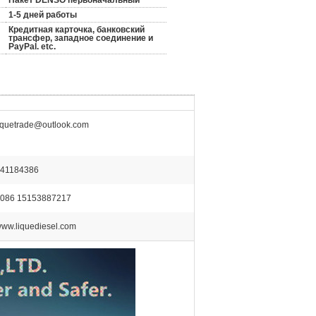
Пакет DENSO первоначальный
1-5 дней работы
Кредитная карточка, банковский
трансфер, западное соединение и
PayPal. etc.
iquetrade@outlook.com
41184386
086 15153887217
ww.liquediesel.com