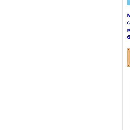
с
м
б