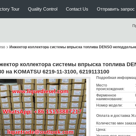
ctory Tour
Quality Control
Contact Us
Отправить запрос
П
nso
Инжектор коллектора системы впрыска топлива DENSO неподдельны
жектор коллектора системы впрыска топлива DE
80 на KOMATSU 6219-11-3100, 6219113100
Подробная информаци
Место
происхождения:
Фирменное
наименование:
Номер модели:
Оплата и доставка Ус
Количество мин заказа
Цена: