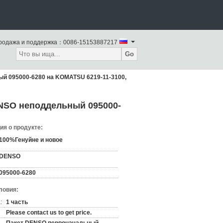
родажа и поддержка：
0086-15153887217
Go
й 095000-6280 на KOMATSU 6219-11-3100,
NSO неподдельный 095000-
я о продукте:
100%Генуйне и новое
DENSO
095000-6280
ловия:
:
1 часть
Please contact us to get price.