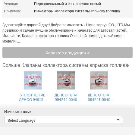
Условие:
Первоначальный и совершенно новый
Пригонка:
Инжекторы коллектора системы впрыска топлива
Здравствуйте дорогой друг! Добро пожаловать к Lique торгуя CO., LTD.Мы
предложим самые лучшие обслуживание и качество для автозапчастей.
Имя части: Клапан инжектора топлива Основной номер детали/номер
модели: ...
Характер продукции >
Клапаны коллектора системы впрыска топлива
Больше
УПЛОТНЕНИЕ
ДЕНСО ПЛАТ
ДЕНСО ПЛАТ
ДЕНСО 949150-
094244-0040
094241-0040
3110
094244 0040
094241 0040
9491503110
0942440040
0942410040
Измените язык
949150 3110
Select Language