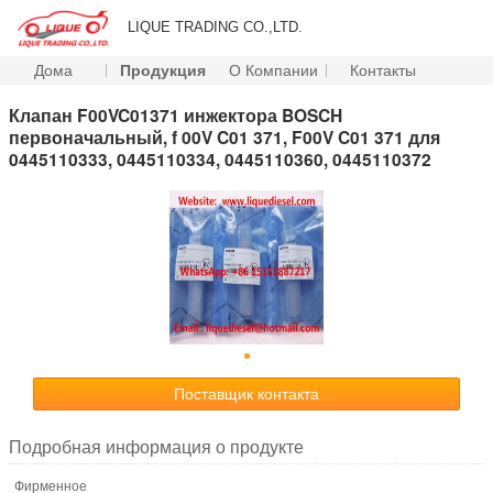
LIQUE TRADING CO.,LTD.
Дома
Продукция
О Компании
Контакты
Клапан F00VC01371 инжектора BOSCH
первоначальный, f 00V C01 371, F00V C01 371 для
0445110333, 0445110334, 0445110360, 0445110372
Поставщик контакта
Подробная информация о продукте
Фирменное