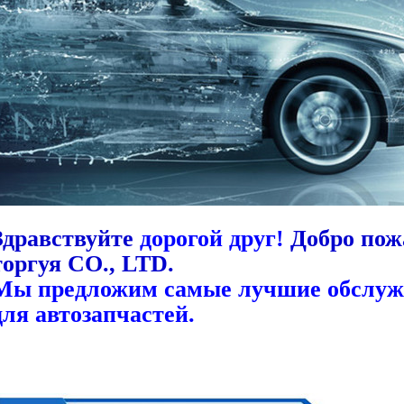
Здравствуйте
дорогой друг!
Добро пож
торгуя CO., LTD.
Мы предложим самые лучшие обслужи
для автозапчастей.