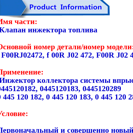
Имя части:
Клапан инжектора топлива
Основной номер детали/номер модели
F00RJ02472, f 00R J02 472, F00R J02 
Применение:
Инжектор коллектора системы впры
0445120182, 0445120183, 0445120289
0 445 120 182, 0 445 120 183, 0 445 120 
Условие:
Первоначальный и совершенно новы