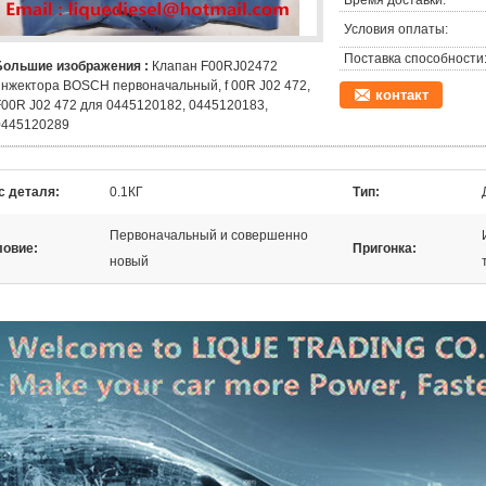
Время доставки:
Условия оплаты:
Поставка способности
Большие изображения :
Клапан F00RJ02472
инжектора BOSCH первоначальный, f 00R J02 472,
контакт
F00R J02 472 для 0445120182, 0445120183,
0445120289
с деталя:
0.1КГ
Тип:
Первоначальный и совершенно
ловие:
Пригонка:
новый