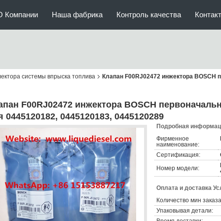
О Компании
Наша фабрика
Контроль качества
Контак
ектора системы впрыска топлива
Клапан F00RJ02472 инжектора BOSCH пе
апан F00RJ02472 инжектора BOSCH первоначальный
я 0445120182, 0445120183, 0445120289
Подробная информаци
Фирменное
наименование:
Сертификация:
Номер модели:
Оплата и доставка Ус
Количество мин заказа
Упаковывая детали: