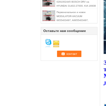
0281002445 BOSCH DRV на
HYUNDAI 31402-27000, KIA 16938
Первоначальное и новое
MODULATOR-VACUUM
6655403497, A6655403497,
6655403197, A6655403197,
модулятор/демодулятор вакуума
Оставьте нам сообщение
для Ssangyong