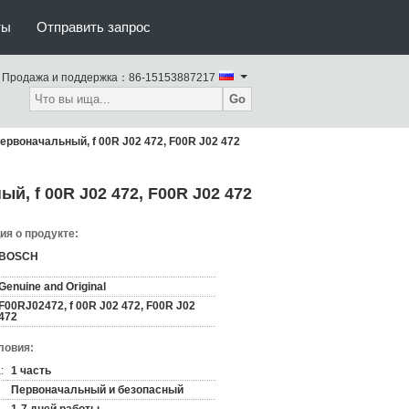
ты
Отправить запрос
Продажа и поддержка：
86-15153887217
Go
рвоначальный, f 00R J02 472, F00R J02 472
, f 00R J02 472, F00R J02 472
я о продукте:
BOSCH
Genuine and Original
F00RJ02472, f 00R J02 472, F00R J02
472
ловия:
:
1 часть
Первоначальный и безопасный