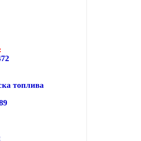
:
472
ска топлива
289
й