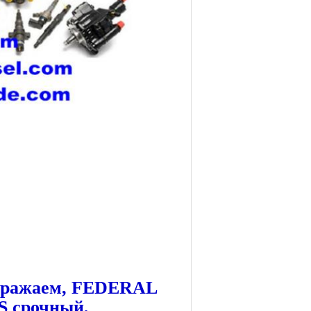
ыражаем, FEDERAL
S срочный,