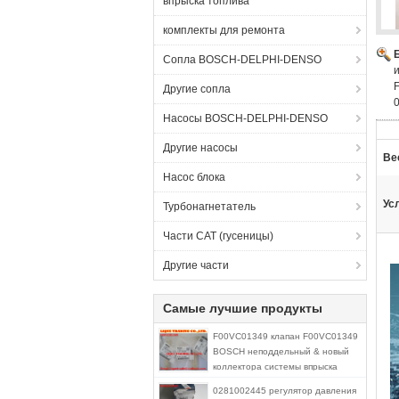
впрыска топлива
комплекты для ремонта
Сопла BOSCH-DELPHI-DENSO
Другие сопла
Насосы BOSCH-DELPHI-DENSO
Другие насосы
Ве
Насос блока
Ус
Турбонагнетатель
Части CAT (гусеницы)
Другие части
Самые лучшие продукты
F00VC01349 клапан F00VC01349
BOSCH неподдельный & новый
коллектора системы впрыска
топлива инжектора для
0281002445 регулятор давления
0445110249, 0445110250