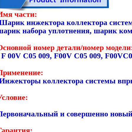
Имя части:
Шарик инжектора коллектора систе
шарик набора уплотнения, шарик ком
Основной номер детали/номер модели
F 00V C05 009, F00V C05 009, F00VC
Применение:
Инжекторы коллектора системы впр
Условие:
Первоначальный и совершенно новы
Гарантия: