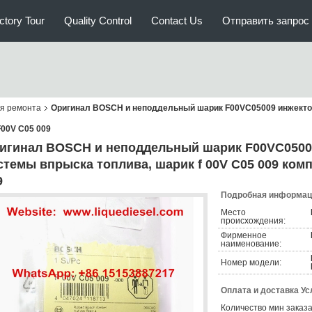
ctory Tour
Quality Control
Contact Us
Отправить запрос
ля ремонта
Оригинал BOSCH и неподдельный шарик F00VC05009 инжектор
F00V C05 009
игинал BOSCH и неподдельный шарик F00VC0500
стемы впрыска топлива, шарик f 00V C05 009 комп
9
Подробная информаци
Место
происхождения:
Фирменное
наименование:
Номер модели:
Оплата и доставка Ус
Количество мин заказа