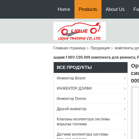
Home
Products
About Us
Fa
Главная страница
Продукция
комплекты д
шарик f 00V C05 009 комплекта для ремонта, 
Ор
ВСЕ ПРОДУКТЫ
си
Инжектор Bosch
00
ИНЖЕКТОР ДЭЛФИ
Инжектор Denso
Другой инжектор
Клапаны коллектора системы
впрыска топлива
Датчики коллектора системы