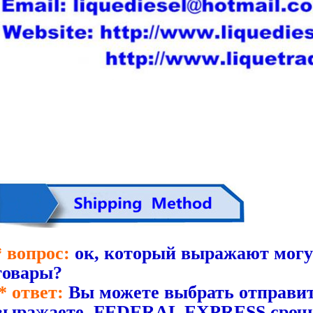
* вопрос:
ок, который выражают могу
товары?
* ответ:
Вы можете выбрать отправи
выражаете, FEDERAL EXPRESS срочн