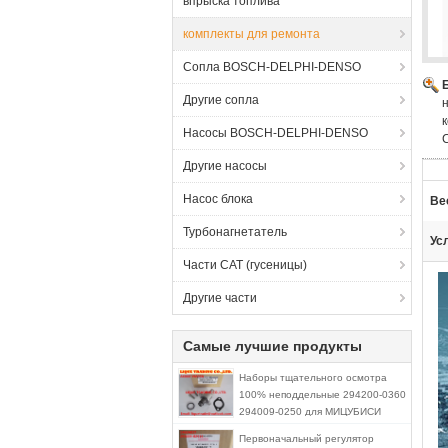
впрыска топлива
комплекты для ремонта
Сопла BOSCH-DELPHI-DENSO
Другие сопла
Насосы BOSCH-DELPHI-DENSO
Другие насосы
Насос блока
Ве
Турбонагнетатель
Ус
Части CAT (гусеницы)
Другие части
Самые лучшие продукты
Наборы тщательного осмотра
100% неподдельные 294200-0360
294009-0250 для МИЦУБИСИ
1460A037, NISSAN A6860-VM09A
Первоначальный регулятор