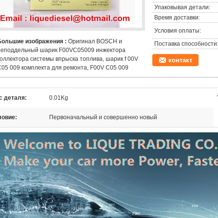
Упаковывая детали:
Время доставки:
Условия оплаты:
Большие изображения :
Оригинал BOSCH и
Поставка способности
неподдельный шарик F00VC05009 инжектора
коллектора системы впрыска топлива, шарик f 00V
контакт
C05 009 комплекта для ремонта, F00V C05 009
с деталя:
0.01Kg
ловие:
Первоначальный и совершенно новый