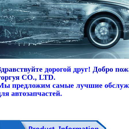
Здравствуйте
дорогой друг!
Добро пож
торгуя CO., LTD.
Мы предложим самые лучшие обслужи
для автозапчастей.