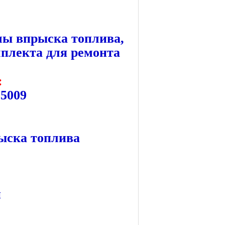
мы впрыска топлива,
плекта для ремонта
:
05009
ыска топлива
й