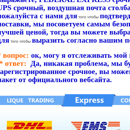
UPS срочный, воздушная почта столба,
пожалуйста с нами для
подтвер
того чтобы
поставки, мы посоветуем самым безо
лучшей ценой, тогда вы можете
выбра
для
выразить согласно вашим п
того чтобы
* вопрос:
ок, могу я отслеживать мой 
* ответ:
Да, никакая проблема, мы б
зарегистрированное срочное, вы мож
пакет от официального вебсайта.