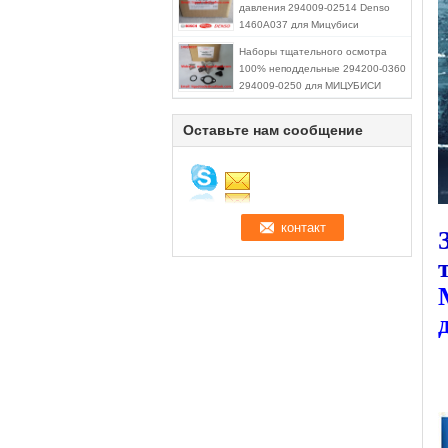
давления 294009-02514 Denso
1460A037 для Мицубиси
1460A037/294200-0360
Наборы тщательного осмотра
100% неподдельные 294200-0360
294009-0250 для МИЦУБИСИ
1460A037, NISSAN A6860-VM09A
Оставьте нам сообщение