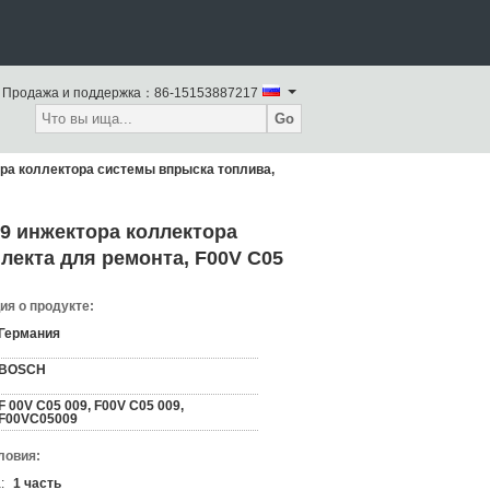
Продажа и поддержка：
86-15153887217
Go
а коллектора системы впрыска топлива,
9 инжектора коллектора
лекта для ремонта, F00V C05
я о продукте:
Германия
BOSCH
F 00V C05 009, F00V C05 009,
F00VC05009
ловия:
:
1 часть