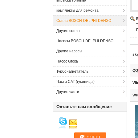
впрыска топлива
комплекты для ремонта
Сопла BOSCH-DELPHI-DENSO
Другие сопла
Насосы BOSCH-DELPHI-DENSO
Другие насосы
sk
Насос блока
QQ
Турбонагнетатель
Части CAT (гусеницы)
Vib
Другие части
We
Оставьте нам сообщение