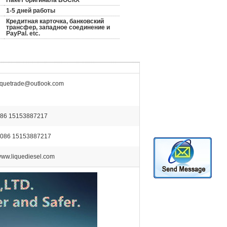
Пакет оригинала БОСКХ
1-5 дней работы
Кредитная карточка, банковский
трансфер, западное соединение и
PayPal. etc.
iquetrade@outlook.com
86 15153887217
086 15153887217
ww.liquediesel.com