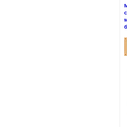
с
м
б