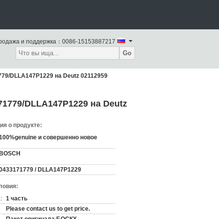
родажа и поддержка：
0086-15153887217
Go
779/DLLA147P1229 на Deutz 02112959
71779/DLLA147P1229 на Deutz
я о продукте:
100%genuine и совершенно новое
BOSCH
0433171779 / DLLA147P1229
ловия:
:
1 часть
Please contact us to get price.