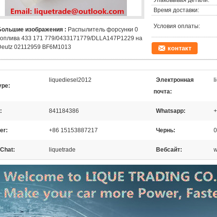
Упаковывая детали:
Время доставки:
Условия оплаты:
Большие изображения :
Распылитель форсунки 0
топлива 433 171 779/0433171779/DLLA147P1229 на
Deutz 02112959 BF6M1013
контакт
liquediesel2012
Электронная
l
ype:
почта:
:
841184386
Whatsapp:
+
er:
+86 15153887217
Чернь:
0
Chat:
liquetrade
Вебсайт:
w