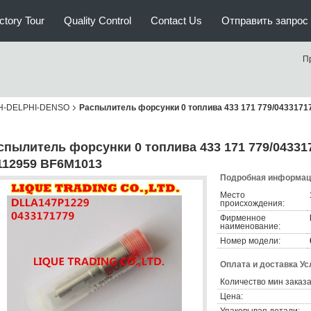
ctory Tour
Quality Control
Contact Us
Отправить запрос
П
H-DELPHI-DENSO
Распылитель форсунки 0 топлива 433 171 779/0433171
спылитель форсунки 0 топлива 433 171 779/04331
112959 BF6M1013
Подробная информаци
Место
происхождения:
Фирменное
наименование:
Номер модели:
Оплата и доставка Ус
Количество мин заказа
Цена: