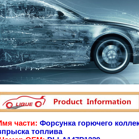
Имя части:
Форсунка горючего колле
впрыска топлива