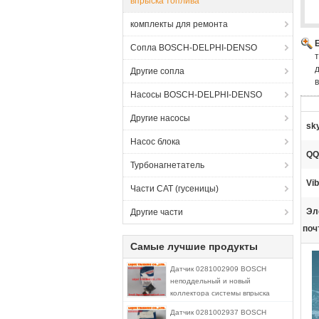
впрыска топлива
комплекты для ремонта
Сопла BOSCH-DELPHI-DENSO
Другие сопла
Насосы BOSCH-DELPHI-DENSO
Другие насосы
sk
Насос блока
QQ
Турбонагнетатель
Vib
Части CAT (гусеницы)
Эл
Другие части
поч
Самые лучшие продукты
Датчик 0281002909 BOSCH
неподдельный и новый
коллектора системы впрыска
топлива давления на MWM
Датчик 0281002937 BOSCH
940780670024, ВЕЗДЕХОД