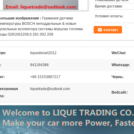
Упаковывая детали:
Время доставки:
Условия оплаты:
Большие изображения :
Германия датчики
температуры BOSCH неподдельные & новые
дизельные коллектора системы впрыска топлива
контакт
воды 0281002209,0 281 002 209
ype:
liquediesel2012
WeChat:
:
841184386
Whatsapp:
er:
+86 15153887217
Чернь:
ектронная
liquetrade@outlook.com
Вебсайт:
та: