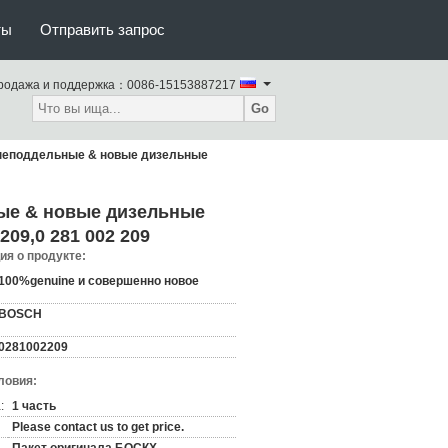
ты
Отправить запрос
родажа и поддержка：
0086-15153887217
Go
неподдельные & новые дизельные
ые & новые дизельные
09,0 281 002 209
я о продукте:
100%genuine и совершенно новое
BOSCH
0281002209
ловия:
:
1 часть
Please contact us to get price.