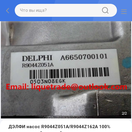
2
/
2
ДЭЛФИ насос R9044Z051A/R9044Z162A 100%