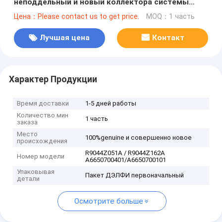
неподдельный и новый коллектора системы
впрыска топлива для SSANGYONG A6650700401,
Цена：Please contact us to get price.
MOQ：1 часть
A6650700101
Лучшая цена
Контакт
Характер Продукции
Время доставки
1-5 дней работы
Количество мин
1 часть
заказа
Место
100%genuine и совершенно новое
происхождения
R9044Z051A / R9044Z162A
Номер модели
A6650700401/A6650700101
Упаковывая
Пакет ДЭЛФИ первоначальный
детали
Осмотрите больше