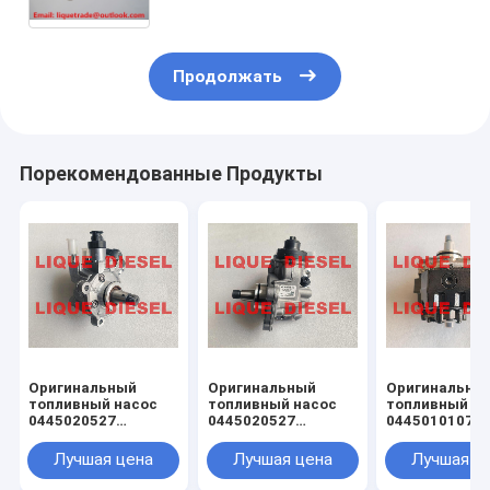
топлива для SSANGYONG
A6650700401, A6650700101
Продолжать
Порекомендованные Продукты
Оригинальный
Оригинальный
Оригинальны
топливный насос
топливный насос
топливный на
0445020527
0445020527
0445010107 0
0445020528
0445020528
010 107 4450
04132378
04132378 0 445 020
WE0113800A 
Лучшая цена
Лучшая цена
Лучшая ц
445020527
527 0 445 020 528
13-800A WE01
445020528 4132378
0413-2378
800 WLAA-13-