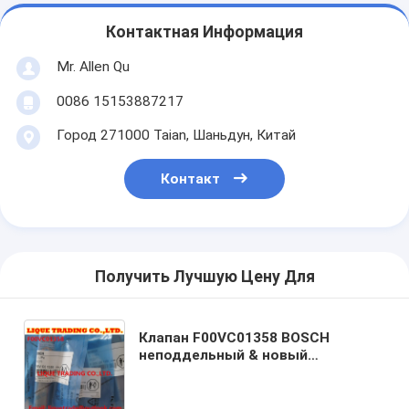
Контактная Информация
Mr. Allen Qu
0086 15153887217
Город 271000 Taian, Шаньдун, Китай
Контакт
Получить Лучшую Цену Для
Клапан F00VC01358 BOSCH
неподдельный & новый
коллектора системы впрыска
топлива инжектора для
0445110291,0445110358,