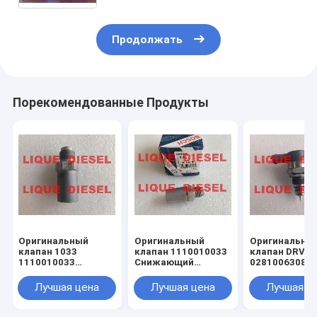
0445110359, 0445110366,
0445110367
Продолжать
Порекомендованные Продукты
Оригинальный
Оригинальный
Оригинальны
клапан 1033
клапан 1110010033
клапан DRV
1110010033
Снижающий
0281006308 0
Предохранительный
давление клапан 1
006 308 2810
клапан 1 110 010
110 010 033
CR/DRV-U S K
Лучшая цена
Лучшая цена
Лучшая ц
033