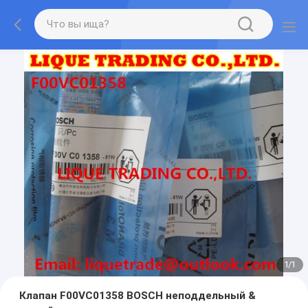
1
/
1
Клапан F00VC01358 BOSCH неподдельный &