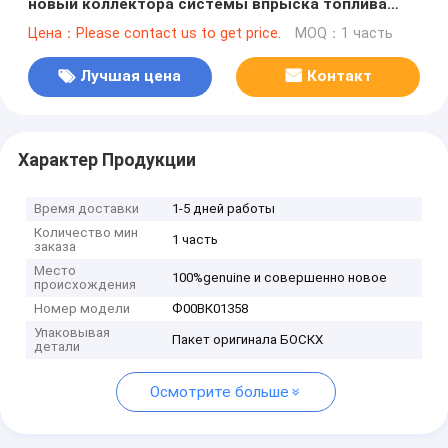
новый коллектора системы впрыска топлива
инжектора для 0445110291,0445110358,
Цена：Please contact us to get price.
MOQ：1 часть
0445110359, 0445110366, 0445110367
Лучшая цена
Контакт
Характер Продукции
Время доставки
1-5 дней работы
Количество мин
1 часть
заказа
Место
100%genuine и совершенно новое
происхождения
Номер модели
Ф00ВК01358
Упаковывая
Пакет оригинала БОСКХ
детали
Осмотрите больше