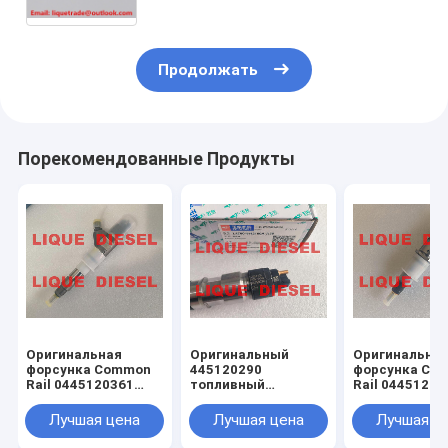
A6110701687 Мерседес
Продолжать
Порекомендованные Продукты
Оригинальная
Оригинальный
Оригинальна
форсунка Common
445120290
форсунка Co
Rail 0445120361
топливный
Rail 04451200
445120361 0 445
инжектор
0445120231
120 361 5801479314
0445120290 0 445
445120059
Лучшая цена
Лучшая цена
Лучшая ц
120 290 L4700-
445120231 49
1112100A-A38
3976372 5263