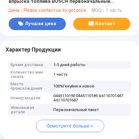
впрыска топлива BOSCH первоначальный
0445110189 для Benz A6110701487 A6110701687
Цена：Please contact us to get price.
MOQ：1 часть
Мерседес
Лучшая цена
Контакт
Характер Продукции
Время доставки
1-5 дней работы
Количество мин
1 часть
заказа
Место
100%Генуйне и новое
происхождения
0445110190 0445110189 A6110701487
Номер модели
A6110701687
Упаковывая
Первоначальный пакет
детали
Осмотрите больше