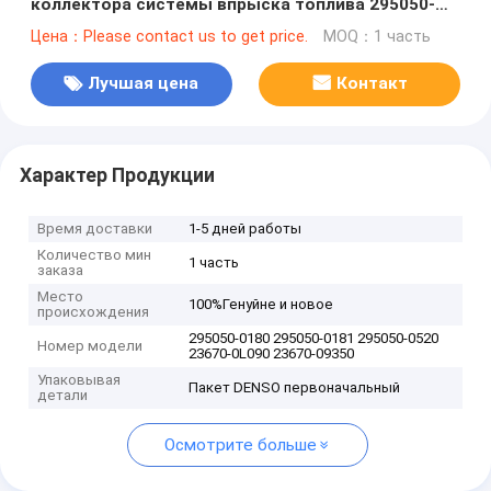
коллектора системы впрыска топлива 295050-
0180 295050-0181 295050-0520 для ТОЙОТА Hilux
Цена：Please contact us to get price.
MOQ：1 часть
23670-0L090 23670-09350
Лучшая цена
Контакт
Характер Продукции
Время доставки
1-5 дней работы
Количество мин
1 часть
заказа
Место
100%Генуйне и новое
происхождения
295050-0180 295050-0181 295050-0520
Номер модели
23670-0L090 23670-09350
Упаковывая
Пакет DENSO первоначальный
детали
Осмотрите больше