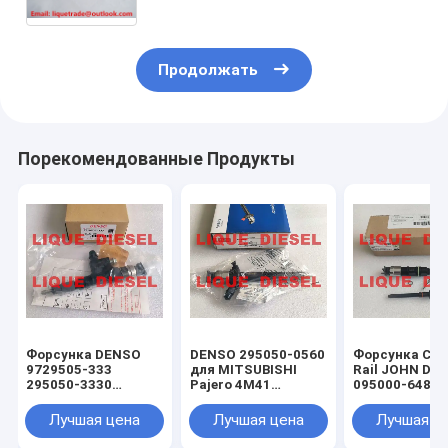
ТОЙОТА Hilux 23670-0L090 23670-
09350
Продолжать
Порекомендованные Продукты
Форсунка DENSO
DENSO 295050-0560
Форсунка Co
9729505-333
для MITSUBISHI
Rail JOHN DE
295050-3330
Pajero 4M41
095000-6480
9729505333
1465A351
RE529149 DZ1
2950503330 для
DCRI300560
0950006480
Лучшая цена
Лучшая цена
Лучшая ц
HINO 23670E9260
2950500560
Форсунка DE
23670E0380