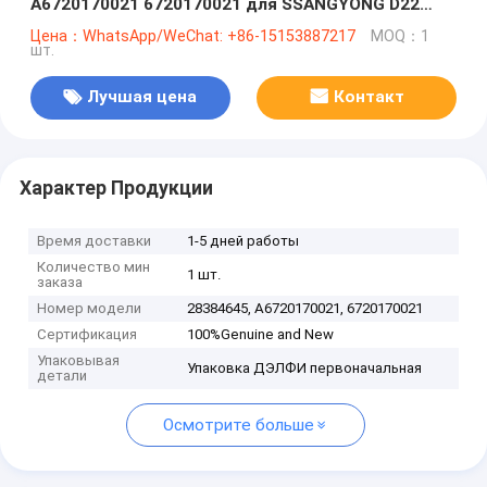
A6720170021 6720170021 для SSANGYONG D22
EURO 6
Цена：WhatsApp/WeChat: +86-15153887217
MOQ：1
шт.
Лучшая цена
Контакт
Характер Продукции
Время доставки
1-5 дней работы
Количество мин
1 шт.
заказа
Номер модели
28384645, А6720170021, 6720170021
Сертификация
100%Genuine and New
Упаковывая
Упаковка ДЭЛФИ первоначальная
детали
Осмотрите больше